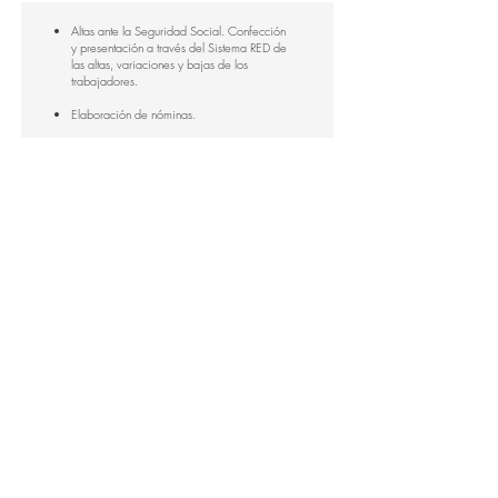
Altas ante la Seguridad Social. Confección
y presentación a través del Sistema RED de
las altas, variaciones y bajas de los
trabajadores.
Elaboración de nóminas.
Confección de contratos de trabajo junto
con su prórroga y su posterior presentación
a través del Sistema Contrata a través de
Internet.
GESTIÓN MERCANTIL
Contratación mercantil.