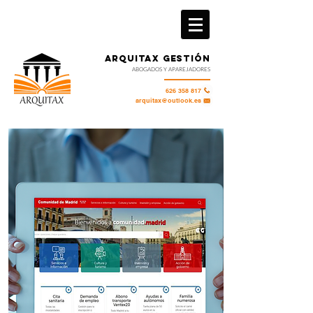
ARQUITAX GESTIÓN
ABOGADOS Y APAREJADORES
626 358 817
arquitax@outlook.es